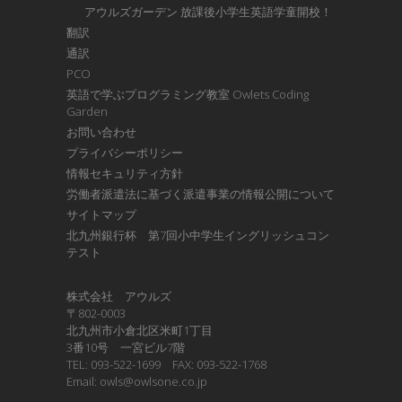
アウルズガーデン 放課後小学生英語学童開校！
翻訳
通訳
PCO
英語で学ぶプログラミング教室 Owlets Coding
Garden
お問い合わせ
プライバシーポリシー
情報セキュリティ方針
労働者派遣法に基づく派遣事業の情報公開について
サイトマップ
北九州銀行杯 第7回小中学生イングリッシュコン
テスト
株式会社 アウルズ
〒802-0003
北九州市小倉北区米町1丁目
3番10号 一宮ビル7階
TEL: 093-522-1699 FAX: 093-522-1768
Email: owls@owlsone.co.jp