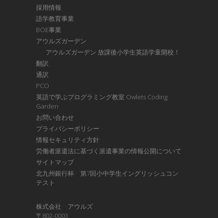
採用情報
語学教育事業
BOE事業
アウルズガーデン
アウルズガーデン 放課後小学生英語学童開校！
翻訳
通訳
PCO
英語で学ぶプログラミング教室 Owlets Coding
Garden
お問い合わせ
プライバシーポリシー
情報セキュリティ方針
労働者派遣法に基づく派遣事業の情報公開について
サイトマップ
北九州銀行杯 第7回小中学生イングリッシュコン
テスト
株式会社 アウルズ
〒802-0003