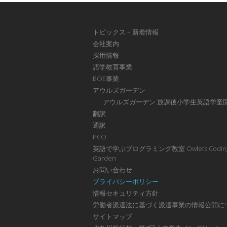
トピックス – 新着情報
会社案内
採用情報
語学教育事業
BOE事業
アウルズガーデン
アウルズガーデン 放課後小学生英語学童
翻訳
通訳
PCO
英語で学ぶプログラミング教室 Owlets Codin
Garden
お問い合わせ
プライバシーポリシー
情報セキュリティ方針
労働者派遣法に基づく派遣事業の情報公開に
サイトマップ