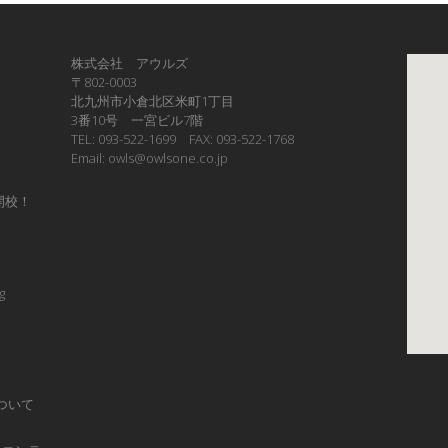
株式会社 アウルズ
〒802-0003
北九州市小倉北区米町1丁目
3番10号 一宮ビル7階
TEL: 093-522-1699 FAX: 093-522-1768
Email: owls@owlsone.co.jp
開校！
g
ついて