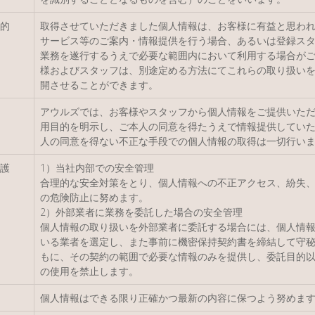
的
取得させていただきました個人情報は、お客様に有益と思わ
サービス等のご案内・情報提供を行う場合、あるいは登録ス
業務を遂行するうえで必要な範囲内において利用する場合が
様およびスタッフは、別途定める方法にてこれらの取り扱い
開させることができます。
アウルズでは、お客様やスタッフから個人情報をご提供いた
用目的を明示し、ご本人の同意を得たうえで情報提供してい
人の同意を得ない不正な手段での個人情報の取得は一切行い
護
1）当社内部での安全管理
合理的な安全対策をとり、個人情報への不正アクセス、紛失
の危険防止に努めます。
2）外部業者に業務を委託した場合の安全管理
個人情報の取り扱いを外部業者に委託する場合には、個人情
いる業者を選定し、また事前に機密保持契約書を締結して守
もに、その契約の範囲で必要な情報のみを提供し、委託目的
の使用を禁止します。
個人情報はできる限り正確かつ最新の内容に保つよう努めま