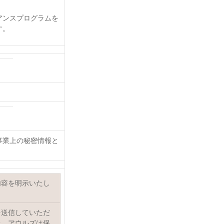
アンスプログラムを
す。
事業上の秘密情報と
内容を明示いたし
を送信していただ
上、アウルズは保