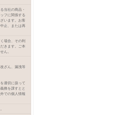
れる当社の商品・
タッフに関係する
ございます。お客
を中止、または再
だく場合、その利
ただきます。ご本
ません。
、改ざん、漏洩等
報を適切に扱って
秘義務を課すとと
以外での個人情報
す。