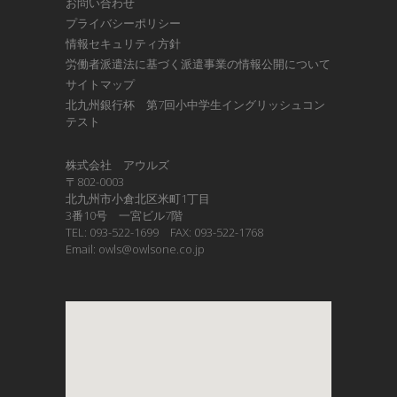
お問い合わせ
プライバシーポリシー
情報セキュリティ方針
労働者派遣法に基づく派遣事業の情報公開について
サイトマップ
北九州銀行杯 第7回小中学生イングリッシュコン
テスト
株式会社 アウルズ
〒802-0003
北九州市小倉北区米町1丁目
3番10号 一宮ビル7階
TEL: 093-522-1699 FAX: 093-522-1768
Email: owls@owlsone.co.jp