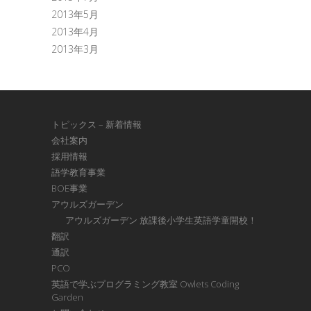
2013年5月
2013年4月
2013年3月
トピックス – 新着情報
会社案内
採用情報
語学教育事業
BOE事業
アウルズガーデン
アウルズガーデン 放課後小学生英語学童開校！
翻訳
通訳
PCO
英語で学ぶプログラミング教室 Owlets Coding
Garden