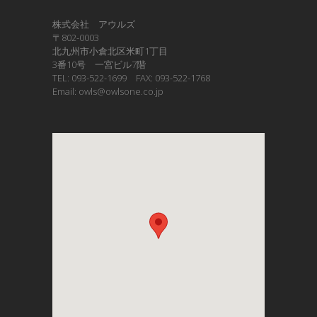
株式会社 アウルズ
〒802-0003
北九州市小倉北区米町1丁目
3番10号 一宮ビル7階
TEL: 093-522-1699 FAX: 093-522-1768
Email: owls@owlsone.co.jp