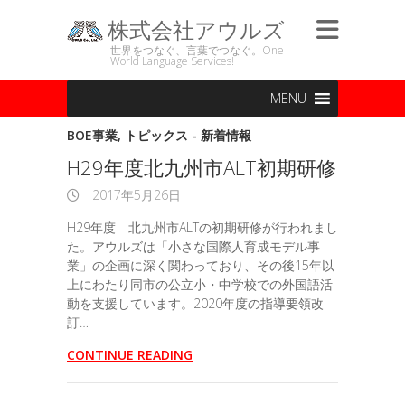
株式会社アウルズ
世界をつなぐ、言葉でつなぐ。One
World Language Services!
MENU
BOE事業
,
トピックス - 新着情報
H29年度北九州市ALT初期研修
2017年5月26日
H29年度 北九州市ALTの初期研修が行われまし
た。アウルズは「小さな国際人育成モデル事
業」の企画に深く関わっており、その後15年以
上にわたり同市の公立小・中学校での外国語活
動を支援しています。2020年度の指導要領改
訂…
CONTINUE READING