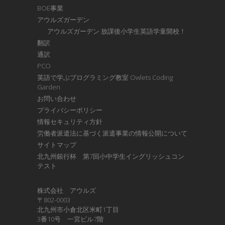
BOE事業
アウルズガーデン
アウルズガーデン 放課後小学生英語学童開校！
翻訳
通訳
PCO
英語で学ぶプログラミング教室 Owlets Coding
Garden
お問い合わせ
プライバシーポリシー
情報セキュリティ方針
労働者派遣法に基づく派遣事業の情報公開について
サイトマップ
北九州銀行杯 第7回小中学生イングリッシュコン
テスト
株式会社 アウルズ
〒802-0003
北九州市小倉北区米町1丁目
3番10号 一宮ビル7階