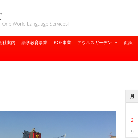
ズ
rld Language Services!
会社案内
語学教育事業
BOE事業
アウルズガーデン
翻訳
月
2
9