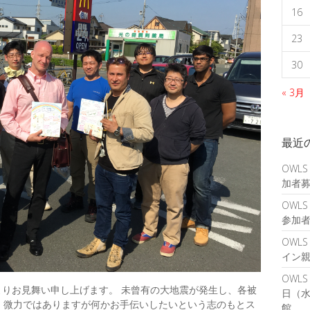
16
23
30
« 3月
最近
OWLS
加者
OWLS
参加
OWL
イン
OWL
よりお見舞い申し上げます。 未曾有の大地震が発生し、各被
日（水
、微力ではありますが何かお手伝いしたいという志のもとス
館