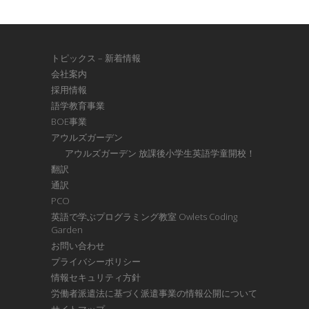
トピックス – 新着情報
会社案内
採用情報
語学教育事業
BOE事業
アウルズガーデン
アウルズガーデン 放課後小学生英語学童開校！
翻訳
通訳
PCO
英語で学ぶプログラミング教室 Owlets Coding
Garden
お問い合わせ
プライバシーポリシー
情報セキュリティ方針
労働者派遣法に基づく派遣事業の情報公開について