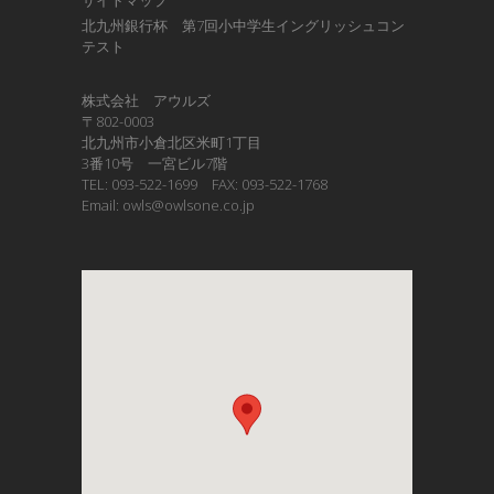
サイトマップ
北九州銀行杯 第7回小中学生イングリッシュコン
テスト
株式会社 アウルズ
〒802-0003
北九州市小倉北区米町1丁目
3番10号 一宮ビル7階
TEL: 093-522-1699 FAX: 093-522-1768
Email: owls@owlsone.co.jp