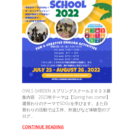
OWLS GARDEN スプリングスクール２０２３募
集内容 2023年テーマは【Spring has come!】
週替わりのテーマでSDGsを学びます。また日
替わりの活動では工作、外遊びなど体験型のプ
ログ…
CONTINUE READING