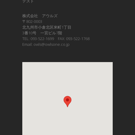
テスト
株式会社 アウルズ
〒802-0003
北九州市小倉北区米町1丁目
3番10号 一宮ビル7階
TEL: 093-522-1699 FAX: 093-522-1768
Email: owls@owlsone.co.jp