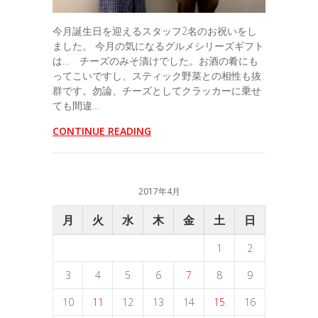
今月誕生日を迎えるスタッフ2名のお祝いをし
ました。 今月の気になるグルメシリーズギフト
は… チーズのみそ漬けでした。お酒の肴にも
ってこいですし、スティック野菜との相性も抜
群です。勿論、チーズとしてクラッカーに乗せ
ても間違…
CONTINUE READING
2017年4月
月
火
水
木
金
土
日
1
2
3
4
5
6
7
8
9
10
11
12
13
14
15
16