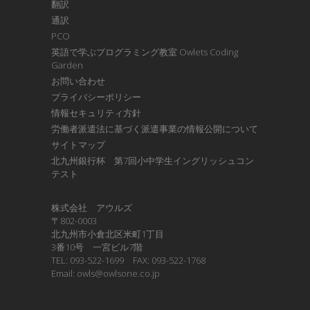
翻訳
通訳
PCO
英語で学ぶプログラミング教室 Owlets Coding
Garden
お問い合わせ
プライバシーポリシー
情報セキュリティ方針
労働者派遣法に基づく派遣事業の情報公開について
サイトマップ
北九州銀行杯 第7回小中学生イングリッシュコン
テスト
株式会社 アウルズ
〒802-0003
北九州市小倉北区米町1丁目
3番10号 一宮ビル7階
TEL: 093-522-1699 FAX: 093-522-1768
Email: owls@owlsone.co.jp