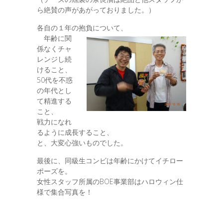
ら絶賛の声があがっておりました。）
各自の１年の抱負について、
年齢に関
係なくチャ
レンジし続
けること、
50代を不惑
の年代とし
て精進する
こと、
戦力になれ
るように成長すること、
と、大変心強いものでした。
最後に、同級生コンビは年齢にかけてイチロー
ポーズを。
女性スタッフ所属のBOE事業部はハロウィン仕
様で集合写真を！