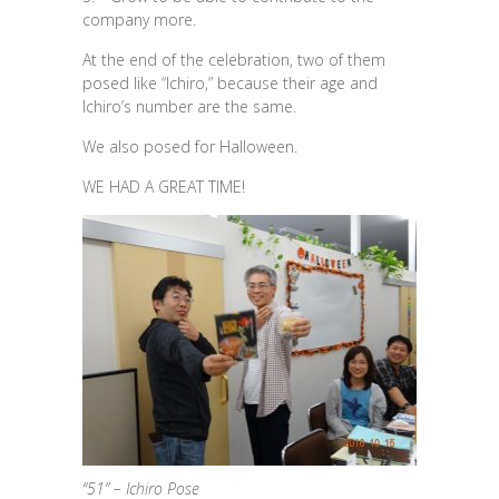
company more.
At the end of the celebration, two of them
posed like “Ichiro,” because their age and
Ichiro’s number are the same.
We also posed for Halloween.
WE HAD A GREAT TIME!
“51” – Ichiro Pose