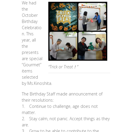
We had
the
October
Birthday
Celebratio
n. This
year, all
the
presents
are special
“Gourmet”
“Trick or Treat！”
items
selected
by Ms.Kinoshita.
The Birthday Staff made announcement of
their resolutions:
1. Continue to challenge, age does not
matter.
2. Stay calm, not panic. Accept things as they
are.
3. Grow to be able to contribute to the