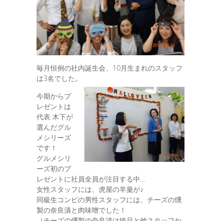
毎月恒例の社内誕生会、10月生まれのスタッフ
は3名でした。
今期からプ
レゼントは
代表 木下が
選んだグル
メシリーズ
です！
グルメシリ
ーズ初のプ
レゼントに社員全員が注目する中…
女性スタッフには、虎屋の羊羹が♪
同級生コンビの男性スタッフには、チーズの燻
製の奈良漬と肉味噌でした！
（チーズの燻製の奈良漬は絶品と他スタッフか