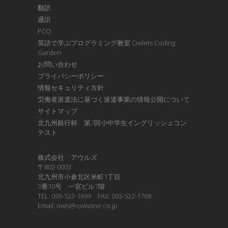
翻訳
通訳
PCO
英語で学ぶプログラミング教室 Owlets Coding
Garden
お問い合わせ
プライバシーポリシー
情報セキュリティ方針
労働者派遣法に基づく派遣事業の情報公開について
サイトマップ
北九州銀行杯 第7回小中学生イングリッシュコン
テスト
株式会社 アウルズ
〒802-0003
北九州市小倉北区米町1丁目
3番10号 一宮ビル7階
TEL: 093-522-1699 FAX: 093-522-1768
Email: owls@owlsone.co.jp