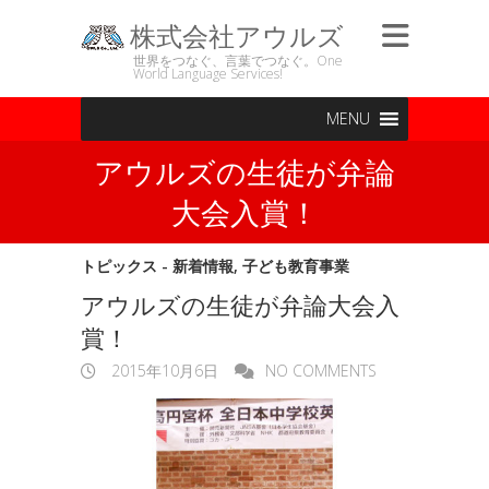
株式会社アウルズ
世界をつなぐ、言葉でつなぐ。One
World Language Services!
MENU
アウルズの生徒が弁論
大会入賞！
トピックス - 新着情報
,
子ども教育事業
アウルズの生徒が弁論大会入
賞！
2015年10月6日
NO COMMENTS