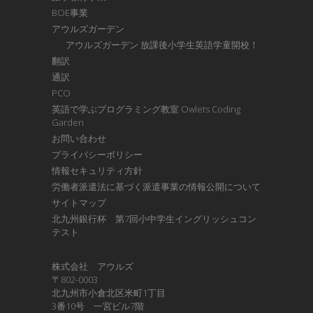
BOE事業
アウルズガーデン
アウルズガーデン 放課後小学生英語学童開校！
翻訳
通訳
PCO
英語で学ぶプログラミング教室 Owlets Coding
Garden
お問い合わせ
プライバシーポリシー
情報セキュリティ方針
労働者派遣法に基づく派遣事業の情報公開について
サイトマップ
北九州銀行杯 第7回小中学生イングリッシュコン
テスト
株式会社 アウルズ
〒802-0003
北九州市小倉北区米町1丁目
3番10号 一宮ビル7階