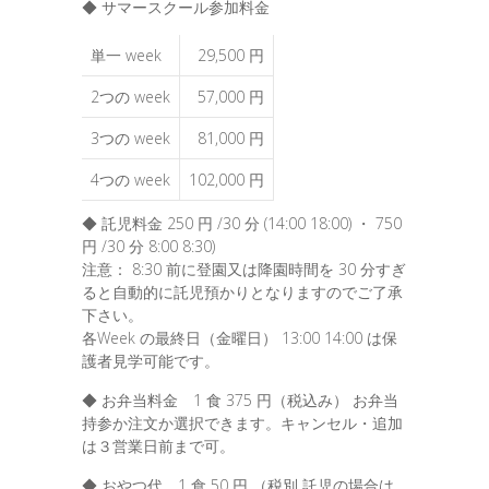
◆ サマースクール参加料金
単一 week
29,500 円
2つの week
57,000 円
3つの week
81,000 円
4つの week
102,000 円
◆ 託児料金 250 円 /30 分 (14:00 18:00) ・ 750
円 /30 分 8:00 8:30)
注意： 8:30 前に登園又は降園時間を 30 分すぎ
ると自動的に託児預かりとなりますのでご了承
下さい。
各Week の最終日（金曜日） 13:00 14:00 は保
護者見学可能です。
◆ お弁当料金 1 食 375 円（税込み） お弁当
持参か注文か選択できます。キャンセル・追加
は３営業日前まで可。
◆ おやつ代 1 食 50 円 （税別 託児の場合は