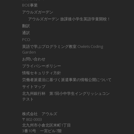
BOE事業
アウルズガーデン
アウルズガーデン 放課後小学生英語学童開校！
翻訳
通訳
PCO
英語で学ぶプログラミング教室 Owlets Coding
Garden
お問い合わせ
プライバシーポリシー
情報セキュリティ方針
労働者派遣法に基づく派遣事業の情報公開について
サイトマップ
北九州銀行杯 第7回小中学生イングリッシュコン
テスト
株式会社 アウルズ
〒802-0003
北九州市小倉北区米町1丁目
3番10号 一宮ビル7階