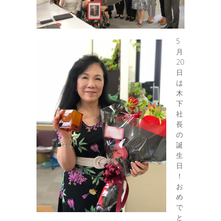
5
月
20
日
は
木
下
社
長
の
誕
生
日
！
お
め
で
と