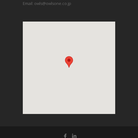
Email: owls@owlsone.co.jp