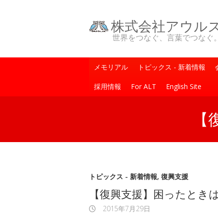
株式会社アウル
世界をつなぐ、言葉でつなぐ。One Wo
メモリアル
トピックス - 新着情報
採用情報
For ALT
English Site
【
トピックス - 新着情報
,
復興支援
【復興支援】困ったとき
2015年7月29日