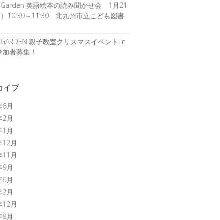
S Garden 英語絵本の読み聞かせ会 1月21
）10:30～11:30 北九州市立こども図書
S GARDEN 親子教室クリスマスイベント in
参加者募集！
カイブ
年6月
年2月
年1月
年12月
年11月
年9月
年6月
年2月
年12月
年8月