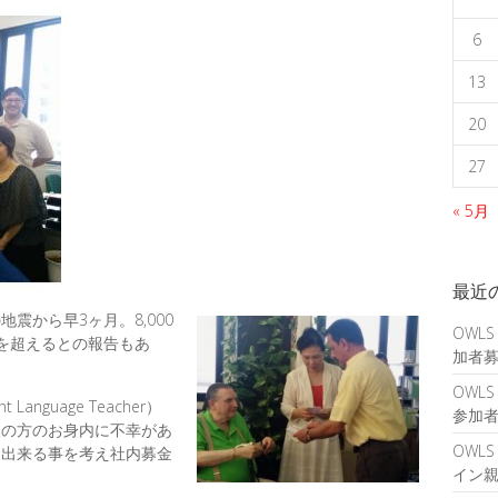
6
13
20
27
« 5月
最近
震から早3ヶ月。8,000
OWLS
を超えるとの報告もあ
加者
OWLS
anguage Teacher）
参加
人の方のお身内に不幸があ
OWL
に出来る事を考え社内募金
イン