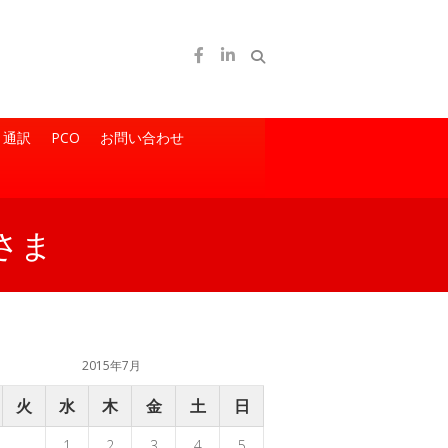
通訳
PCO
お問い合わせ
さま
2015年7月
火
水
木
金
土
日
1
2
3
4
5