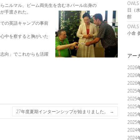
OWL
からニルマル、ビーム両先生を含むネパール出身の
日（水
金が手渡された。
館
体での英語キャンプの事前
OWL
小倉 
の心中を察すると胸がいた
来志向」でこれからも活躍
アー
2026
2026
2026
2025
2025
2025
27年度夏期インターンシップが始まりました。
→
2025
2025
2024
2024