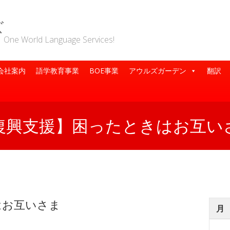
ズ
rld Language Services!
会社案内
語学教育事業
BOE事業
アウルズガーデン
翻訳
復興支援】困ったときはお互い
はお互いさま
月