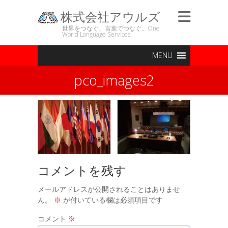
株式会社アウルズ
世界をつなぐ、言葉でつなぐ。One
World Language Services!
MENU
pco_images2
コメントを残す
メールアドレスが公開されることはありませ
ん。
※
が付いている欄は必須項目です
コメント
※