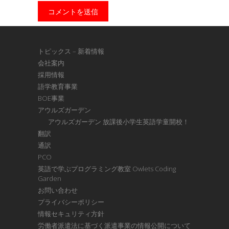
トピックス – 新着情報
会社案内
採用情報
語学教育事業
BOE事業
アウルズガーデン
アウルズガーデン 放課後小学生英語学童開校！
翻訳
通訳
PCO
英語で学ぶプログラミング教室 Owlets Coding
Garden
お問い合わせ
プライバシーポリシー
情報セキュリティ方針
労働者派遣法に基づく派遣事業の情報公開について