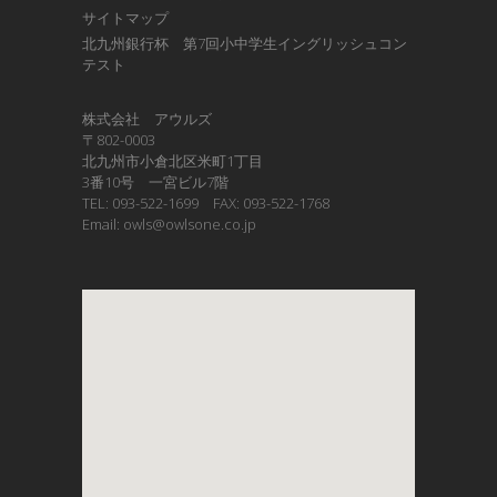
サイトマップ
北九州銀行杯 第7回小中学生イングリッシュコン
テスト
株式会社 アウルズ
〒802-0003
北九州市小倉北区米町1丁目
3番10号 一宮ビル7階
TEL: 093-522-1699 FAX: 093-522-1768
Email: owls@owlsone.co.jp