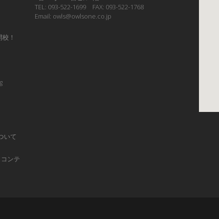
TEL: 093-522-1699 FAX: 093-522-1768
Email: owls@owlsone.co.jp
開校！
g
ついて
ュコンテ