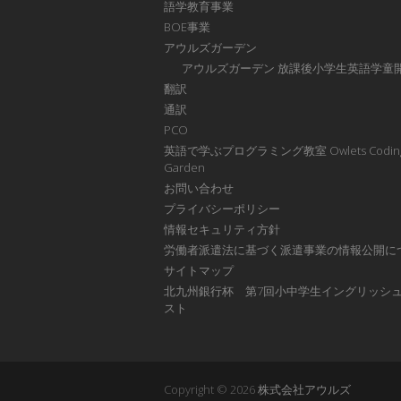
語学教育事業
BOE事業
アウルズガーデン
アウルズガーデン 放課後小学生英語学童
翻訳
通訳
PCO
英語で学ぶプログラミング教室 Owlets Codin
Garden
お問い合わせ
プライバシーポリシー
情報セキュリティ方針
労働者派遣法に基づく派遣事業の情報公開に
サイトマップ
北九州銀行杯 第7回小中学生イングリッシ
スト
Copyright © 2026
株式会社アウルズ