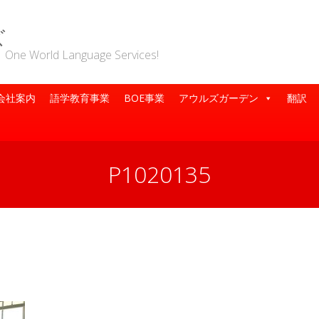
ズ
rld Language Services!
会社案内
語学教育事業
BOE事業
アウルズガーデン
翻訳
P1020135