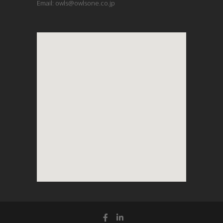
Email: owls@owlsone.co.jp