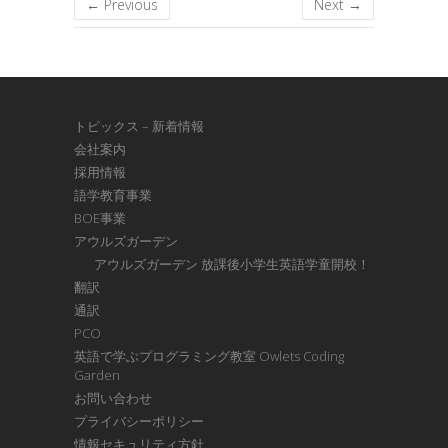
← Previous
Next →
トピックス – 新着情報
会社案内
採用情報
語学教育事業
BOE事業
アウルズガーデン
アウルズガーデン 放課後小学生英語学童開校！
翻訳
通訳
PCO
英語で学ぶプログラミング教室 Owlets Coding
Garden
お問い合わせ
プライバシーポリシー
情報セキュリティ方針