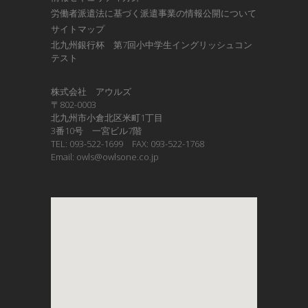
労働者派遣法に基づく派遣事業の情報公開について
サイトマップ
北九州銀行杯 第7回小中学生イングリッシュコン
テスト
株式会社 アウルズ
〒802-0003
北九州市小倉北区米町1丁目
3番10号 一宮ビル7階
TEL: 093-522-1699 FAX: 093-522-1768
Email: owls@owlsone.co.jp