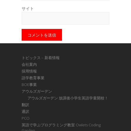
サイト
トピックス – 新着情報
会社案内
採用情報
語学教育事業
BOE事業
アウルズガーデン
アウルズガーデン 放課後小学生英語学童開校！
翻訳
通訳
PCO
英語で学ぶプログラミング教室 Owlets Coding
Garden