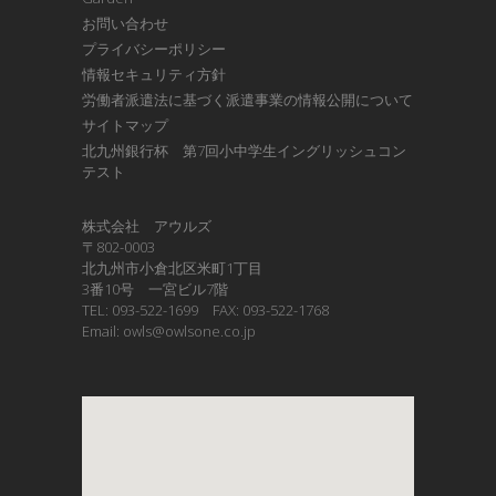
お問い合わせ
プライバシーポリシー
情報セキュリティ方針
労働者派遣法に基づく派遣事業の情報公開について
サイトマップ
北九州銀行杯 第7回小中学生イングリッシュコン
テスト
株式会社 アウルズ
〒802-0003
北九州市小倉北区米町1丁目
3番10号 一宮ビル7階
TEL: 093-522-1699 FAX: 093-522-1768
Email: owls@owlsone.co.jp