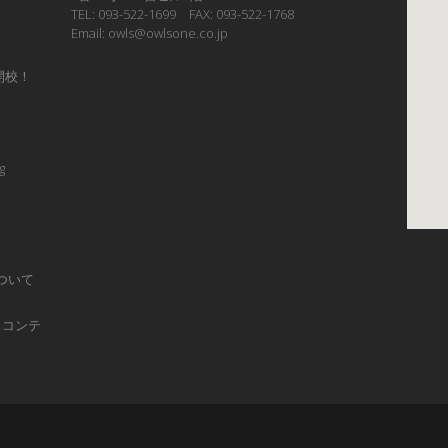
TEL: 093-522-1699 FAX: 093-522-1768
Email: owls@owlsone.co.jp
開校！
g
ついて
ュコンテ