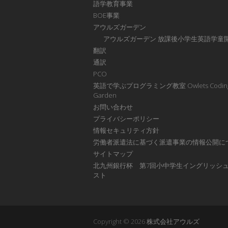
語学教育事業
BOE事業
アウルズガーデン
アウルズガーデン 放課後小学生英語学童
翻訳
通訳
PCO
英語で学ぶプログラミング教室 Owlets Codin
Garden
お問い合わせ
プライバシーポリシー
情報セキュリティ方針
労働者派遣法に基づく派遣事業の情報公開に
サイトマップ
北九州銀行杯 第7回小中学生イングリッシ
スト
Copyright © 2026
株式会社アウルズ