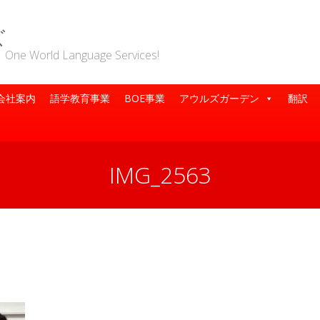
ズ
rld Language Services!
会社案内
語学教育事業
BOE事業
アウルズガーデン
翻訳
IMG_2563