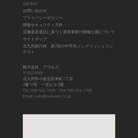
Garden
お問い合わせ
プライバシーポリシー
情報セキュリティ方針
労働者派遣法に基づく派遣事業の情報公開について
サイトマップ
北九州銀行杯 第7回小中学生イングリッシュコン
テスト
株式会社 アウルズ
〒802-0003
北九州市小倉北区米町1丁目
3番10号 一宮ビル7階
TEL: 093-522-1699 FAX: 093-522-1768
Email: owls@owlsone.co.jp