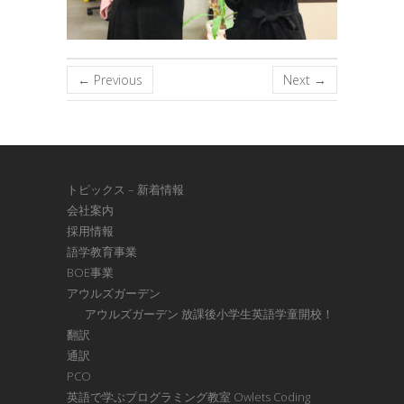
← Previous
Next →
トピックス – 新着情報
会社案内
採用情報
語学教育事業
BOE事業
アウルズガーデン
アウルズガーデン 放課後小学生英語学童開校！
翻訳
通訳
PCO
英語で学ぶプログラミング教室 Owlets Coding