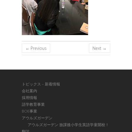
← Previous
Next →
トピックス – 新着情報
会社案内
採用情報
語学教育事業
BOE事業
アウルズガーデン
アウルズガーデン 放課後小学生英語学童開校！
翻訳