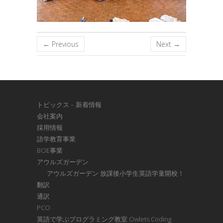
← Previous
Next →
トピックス – 新着情報
会社案内
採用情報
語学教育事業
BOE事業
アウルズガーデン
アウルズガーデン 放課後小学生英語学童開校！
翻訳
通訳
PCO
英語で学ぶプログラミング教室 Owlets Coding