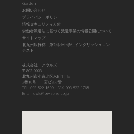
Garden
お問い合わせ
プライバシーポリシー
情報セキュリティ方針
労働者派遣法に基づく派遣事業の情報公開について
サイトマップ
北九州銀行杯 第7回小中学生イングリッシュコン
テスト
株式会社 アウルズ
〒802-0003
北九州市小倉北区米町1丁目
3番10号 一宮ビル7階
TEL: 093-522-1699 FAX: 093-522-1768
Email: owls@owlsone.co.jp