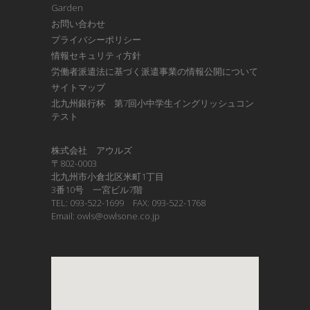
Garden
お問い合わせ
プライバシーポリシー
情報セキュリティ方針
労働者派遣法に基づく派遣事業の情報公開について
サイトマップ
北九州銀行杯 第7回小中学生イングリッシュコン
テスト
株式会社 アウルズ
〒802-0003
北九州市小倉北区米町1丁目
3番10号 一宮ビル7階
TEL: 093-522-1699 FAX: 093-522-1768
Email: owls@owlsone.co.jp