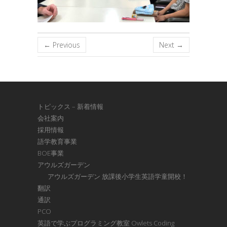
← Previous
Next →
トピックス – 新着情報
会社案内
採用情報
語学教育事業
BOE事業
アウルズガーデン
アウルズガーデン 放課後小学生英語学童開校！
翻訳
通訳
PCO
英語で学ぶプログラミング教室 Owlets Coding