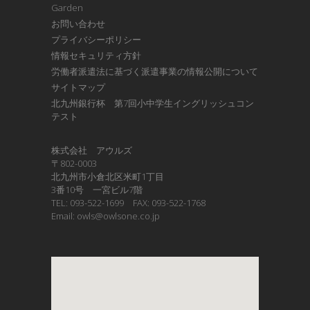
Garden
お問い合わせ
プライバシーポリシー
情報セキュリティ方針
労働者派遣法に基づく派遣事業の情報公開について
サイトマップ
北九州銀行杯 第7回小中学生イングリッシュコン
テスト
株式会社 アウルズ
〒802-0003
北九州市小倉北区米町1丁目
3番10号 一宮ビル7階
TEL: 093-522-1699 FAX: 093-522-1768
Email: owls@owlsone.co.jp