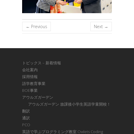
← Previous
Next →
トピックス – 新着情報
会社案内
採用情報
語学教育事業
BOE事業
アウルズガーデン
アウルズガーデン 放課後小学生英語学童開校！
翻訳
通訳
PCO
英語で学ぶプログラミング教室 Owlets Coding