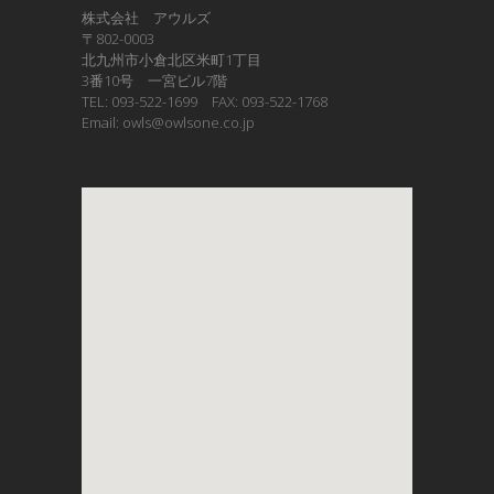
株式会社 アウルズ
〒802-0003
北九州市小倉北区米町1丁目
3番10号 一宮ビル7階
TEL: 093-522-1699 FAX: 093-522-1768
Email: owls@owlsone.co.jp