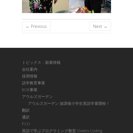
← Previous
Next →
トピックス – 新着情報
会社案内
採用情報
語学教育事業
BOE事業
アウルズガーデン
アウルズガーデン 放課後小学生英語学童開校！
翻訳
通訳
PCO
英語で学ぶプログラミング教室 Owlets Coding