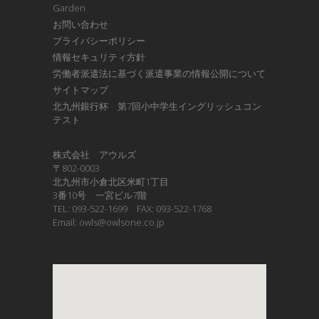
Garden
お問い合わせ
プライバシーポリシー
情報セキュリティ方針
労働者派遣法に基づく派遣事業の情報公開について
サイトマップ
北九州銀行杯 第7回小中学生イングリッシュコン
テスト
株式会社 アウルズ
〒802-0003
北九州市小倉北区米町1丁目
3番10号 一宮ビル7階
TEL: 093-522-1699 FAX: 093-522-1768
Email: owls@owlsone.co.jp