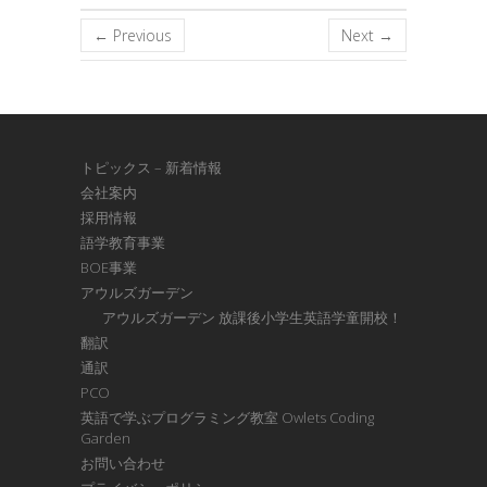
← Previous
Next →
トピックス – 新着情報
会社案内
採用情報
語学教育事業
BOE事業
アウルズガーデン
アウルズガーデン 放課後小学生英語学童開校！
翻訳
通訳
PCO
英語で学ぶプログラミング教室 Owlets Coding
Garden
お問い合わせ