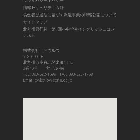
プライバシーポリシー
情報セキュリティ方針
労働者派遣法に基づく派遣事業の情報公開について
サイトマップ
北九州銀行杯 第7回小中学生イングリッシュコン
テスト
株式会社 アウルズ
〒802-0003
北九州市小倉北区米町1丁目
3番10号 一宮ビル7階
TEL: 093-522-1699 FAX: 093-522-1768
Email: owls@owlsone.co.jp