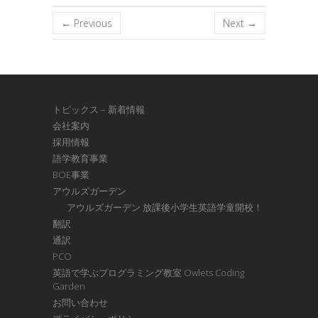
← Previous
Next →
トピックス – 新着情報
会社案内
採用情報
語学教育事業
BOE事業
アウルズガーデン
アウルズガーデン 放課後小学生英語学童開校！
翻訳
通訳
PCO
英語で学ぶプログラミング教室 Owlets Coding
Garden
お問い合わせ