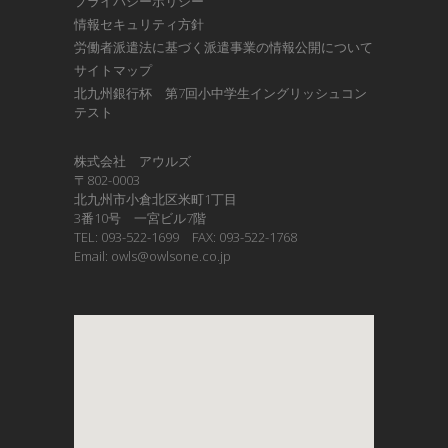
プライバシーポリシー
情報セキュリティ方針
労働者派遣法に基づく派遣事業の情報公開について
サイトマップ
北九州銀行杯 第7回小中学生イングリッシュコン
テスト
株式会社 アウルズ
〒802-0003
北九州市小倉北区米町1丁目
3番10号 一宮ビル7階
TEL: 093-522-1699 FAX: 093-522-1768
Email: owls@owlsone.co.jp