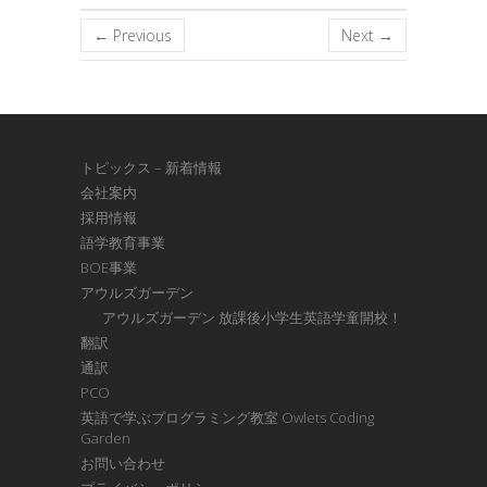
← Previous
Next →
トピックス – 新着情報
会社案内
採用情報
語学教育事業
BOE事業
アウルズガーデン
アウルズガーデン 放課後小学生英語学童開校！
翻訳
通訳
PCO
英語で学ぶプログラミング教室 Owlets Coding
Garden
お問い合わせ