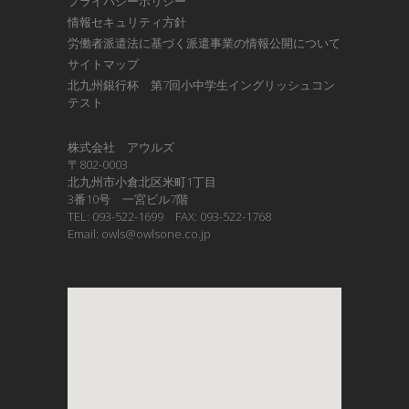
プライバシーポリシー
情報セキュリティ方針
労働者派遣法に基づく派遣事業の情報公開について
サイトマップ
北九州銀行杯 第7回小中学生イングリッシュコン
テスト
株式会社 アウルズ
〒802-0003
北九州市小倉北区米町1丁目
3番10号 一宮ビル7階
TEL: 093-522-1699 FAX: 093-522-1768
Email: owls@owlsone.co.jp