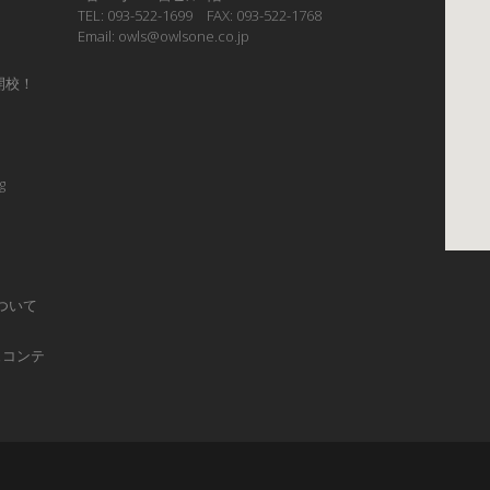
TEL: 093-522-1699 FAX: 093-522-1768
Email: owls@owlsone.co.jp
開校！
g
ついて
ュコンテ