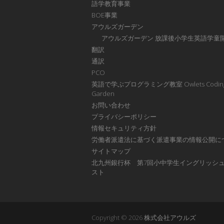
語学教育事業
BOE事業
アウルズガーデン
アウルズガーデン 放課後小学生英語学童
翻訳
通訳
PCO
英語で学ぶプログラミング教室 Owlets Codin
Garden
お問い合わせ
プライバシーポリシー
情報セキュリティ方針
労働者派遣法に基づく派遣事業の情報公開に
サイトマップ
北九州銀行杯 第7回小中学生イングリッシ
スト
Copyright © 2026
株式会社アウルズ