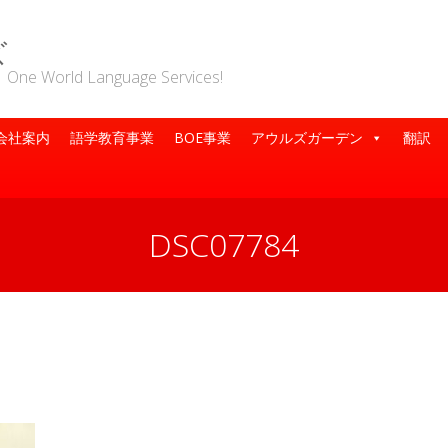
ズ
rld Language Services!
会社案内
語学教育事業
BOE事業
アウルズガーデン
翻訳
DSC07784