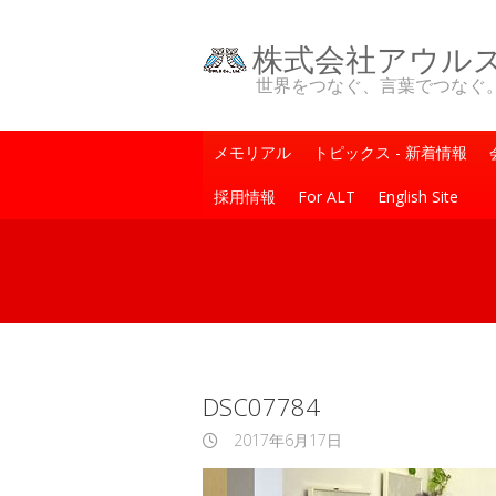
株式会社アウル
世界をつなぐ、言葉でつなぐ。One Wo
メモリアル
トピックス - 新着情報
採用情報
For ALT
English Site
DSC07784
2017年6月17日