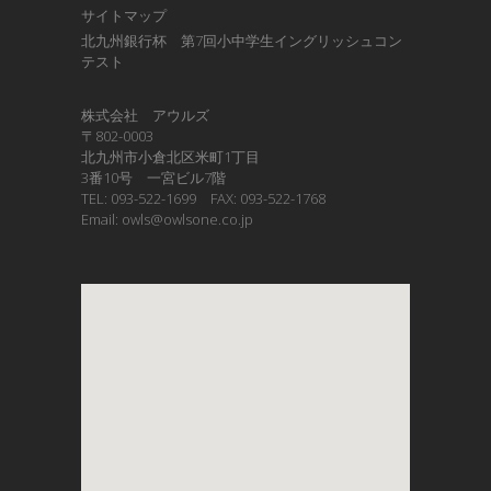
サイトマップ
北九州銀行杯 第7回小中学生イングリッシュコン
テスト
株式会社 アウルズ
〒802-0003
北九州市小倉北区米町1丁目
3番10号 一宮ビル7階
TEL: 093-522-1699 FAX: 093-522-1768
Email: owls@owlsone.co.jp