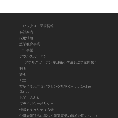
トピックス – 新着情報
会社案内
採用情報
語学教育事業
BOE事業
アウルズガーデン
アウルズガーデン 放課後小学生英語学童開校！
翻訳
通訳
PCO
英語で学ぶプログラミング教室 Owlets Coding
Garden
お問い合わせ
プライバシーポリシー
情報セキュリティ方針
労働者派遣法に基づく派遣事業の情報公開について