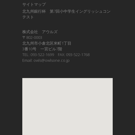
サイトマップ
北九州銀行杯 第7回小中学生イングリッシュコン
テスト
株式会社 アウルズ
〒802-0003
北九州市小倉北区米町1丁目
3番10号 一宮ビル7階
TEL: 093-522-1699 FAX: 093-522-1768
Email: owls@owlsone.co.jp