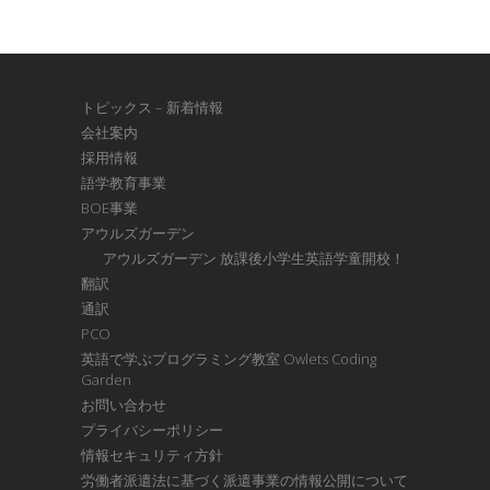
トピックス – 新着情報
会社案内
採用情報
語学教育事業
BOE事業
アウルズガーデン
アウルズガーデン 放課後小学生英語学童開校！
翻訳
通訳
PCO
英語で学ぶプログラミング教室 Owlets Coding
Garden
お問い合わせ
プライバシーポリシー
情報セキュリティ方針
労働者派遣法に基づく派遣事業の情報公開について