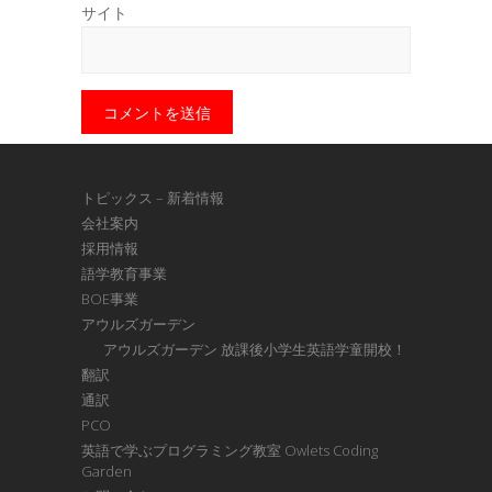
サイト
トピックス – 新着情報
会社案内
採用情報
語学教育事業
BOE事業
アウルズガーデン
アウルズガーデン 放課後小学生英語学童開校！
翻訳
通訳
PCO
英語で学ぶプログラミング教室 Owlets Coding
Garden