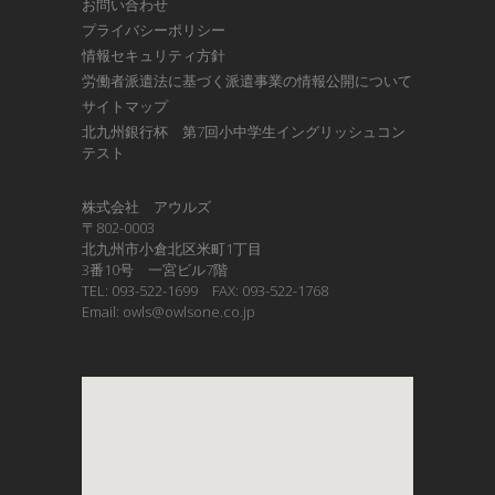
お問い合わせ
プライバシーポリシー
情報セキュリティ方針
労働者派遣法に基づく派遣事業の情報公開について
サイトマップ
北九州銀行杯 第7回小中学生イングリッシュコン
テスト
株式会社 アウルズ
〒802-0003
北九州市小倉北区米町1丁目
3番10号 一宮ビル7階
TEL: 093-522-1699 FAX: 093-522-1768
Email: owls@owlsone.co.jp