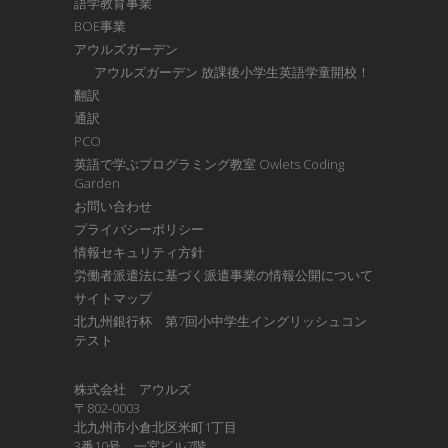
語学教育事業
BOE事業
アウルズガーデン
アウルズガーデン 放課後小学生英語学童開校！
翻訳
通訳
PCO
英語で学ぶプログラミング教室 Owlets Coding
Garden
お問い合わせ
プライバシーポリシー
情報セキュリティ方針
労働者派遣法に基づく派遣事業の情報公開について
サイトマップ
北九州銀行杯 第7回小中学生イングリッシュコン
テスト
株式会社 アウルズ
〒802-0003
北九州市小倉北区米町1丁目
3番10号 一宮ビル7階