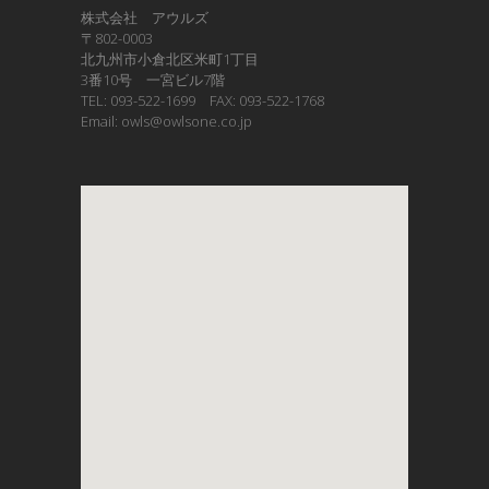
株式会社 アウルズ
〒802-0003
北九州市小倉北区米町1丁目
3番10号 一宮ビル7階
TEL: 093-522-1699 FAX: 093-522-1768
Email: owls@owlsone.co.jp