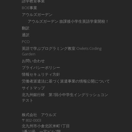
語学教育事業
BOE事業
アウルズガーデン
アウルズガーデン 放課後小学生英語学童開校！
翻訳
通訳
PCO
英語で学ぶプログラミング教室 Owlets Coding
Garden
お問い合わせ
プライバシーポリシー
情報セキュリティ方針
労働者派遣法に基づく派遣事業の情報公開について
サイトマップ
北九州銀行杯 第7回小中学生イングリッシュコン
テスト
株式会社 アウルズ
〒802-0003
北九州市小倉北区米町1丁目
3番10号 一宮ビル7階