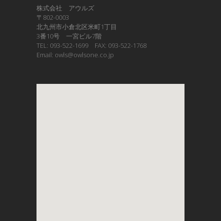
株式会社 アウルズ
〒802-0003
北九州市小倉北区米町1丁目
3番10号 一宮ビル7階
TEL: 093-522-1699 FAX: 093-522-1768
Email: owls@owlsone.co.jp