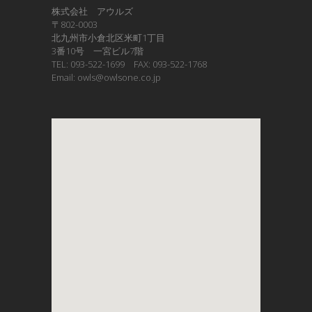
株式会社 アウルズ
〒802-0003
北九州市小倉北区米町1丁目
3番10号 一宮ビル7階
TEL: 093-522-1699 FAX: 093-522-1768
Email: owls@owlsone.co.jp