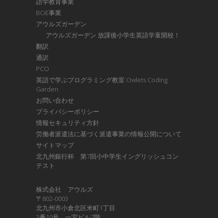
語学教育事業
BOE事業
アウルズガーデン
アウルズガーデン 放課後小学生英語学童開校！
翻訳
通訳
PCO
英語で学ぶプログラミング教室 Owlets Coding
Garden
お問い合わせ
プライバシーポリシー
情報セキュリティ方針
労働者派遣法に基づく派遣事業の情報公開について
サイトマップ
北九州銀行杯 第7回小中学生イングリッシュコン
テスト
株式会社 アウルズ
〒802-0003
北九州市小倉北区米町1丁目
3番10号 一宮ビル7階