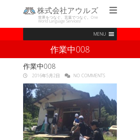
株式会社アウルズ
世界をつなぐ、言葉でつなぐ。One
World Language Services!
MENU
作業中008
作業中008
2016年5月2日
NO COMMENTS