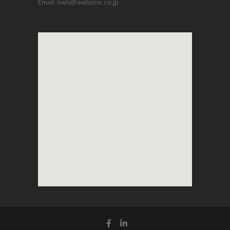
Email: owls@owlsone.co.jp