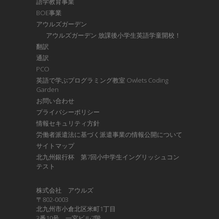
語学教育事業
BOE事業
アウルズガーデン
アウルズガーデン 放課後小学生英語学童開校！
翻訳
通訳
PCO
英語で学ぶプログラミング教室 Owlets Coding
Garden
お問い合わせ
プライバシーポリシー
情報セキュリティ方針
労働者派遣法に基づく派遣事業の情報公開について
サイトマップ
北九州銀行杯 第7回小中学生イングリッシュコン
テスト
株式会社 アウルズ
〒802-0003
北九州市小倉北区米町1丁目
3番10号 一宮ビル7階