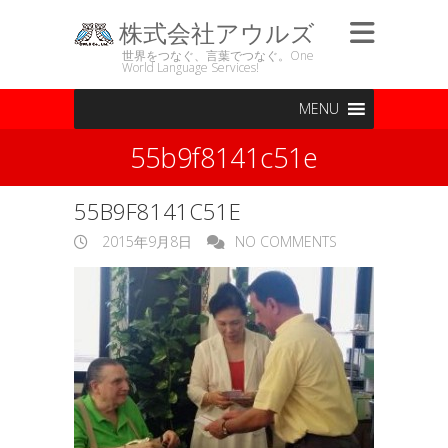
株式会社アウルズ
世界をつなぐ、言葉でつなぐ。One
World Language Services!
MENU
55b9f8141c51e
55B9F8141C51E
2015年9月8日
NO COMMENTS