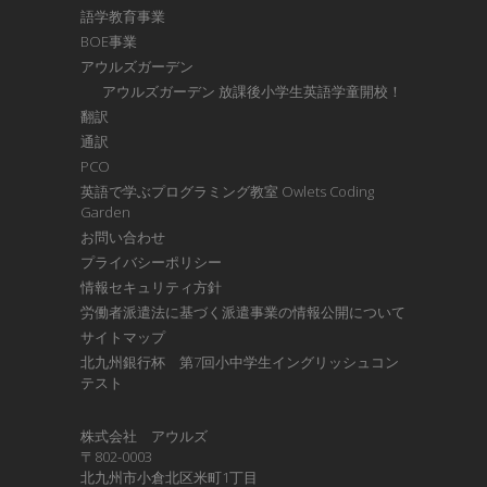
語学教育事業
BOE事業
アウルズガーデン
アウルズガーデン 放課後小学生英語学童開校！
翻訳
通訳
PCO
英語で学ぶプログラミング教室 Owlets Coding
Garden
お問い合わせ
プライバシーポリシー
情報セキュリティ方針
労働者派遣法に基づく派遣事業の情報公開について
サイトマップ
北九州銀行杯 第7回小中学生イングリッシュコン
テスト
株式会社 アウルズ
〒802-0003
北九州市小倉北区米町1丁目