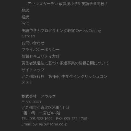
アウルズガーデン 放課後小学生英語学童開校！
翻訳
通訳
PCO
英語で学ぶプログラミング教室 Owlets Coding
Garden
お問い合わせ
プライバシーポリシー
情報セキュリティ方針
労働者派遣法に基づく派遣事業の情報公開について
サイトマップ
北九州銀行杯 第7回小中学生イングリッシュコン
テスト
株式会社 アウルズ
〒802-0003
北九州市小倉北区米町1丁目
3番10号 一宮ビル7階
TEL: 093-522-1699 FAX: 093-522-1768
Email: owls@owlsone.co.jp