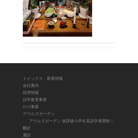
トピックス – 新着情報
会社案内
採用情報
語学教育事業
BOE事業
アウルズガーデン
アウルズガーデン 放課後小学生英語学童開校！
翻訳
通訳