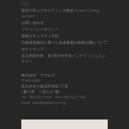
PCO
英語で学ぶプログラミング教室 Owlets Coding
Garden
お問い合わせ
プライバシーポリシー
情報セキュリティ方針
労働者派遣法に基づく派遣事業の情報公開について
サイトマップ
北九州銀行杯 第7回小中学生イングリッシュコン
テスト
株式会社 アウルズ
〒802-0003
北九州市小倉北区米町1丁目
3番10号 一宮ビル7階
TEL: 093-522-1699 FAX: 093-522-1768
Email: owls@owlsone.co.jp