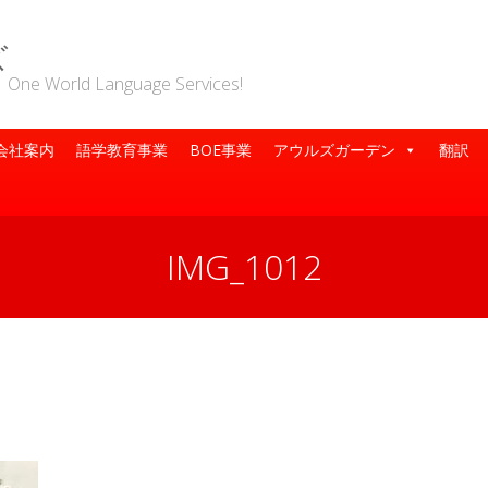
ズ
rld Language Services!
会社案内
語学教育事業
BOE事業
アウルズガーデン
翻訳
IMG_1012