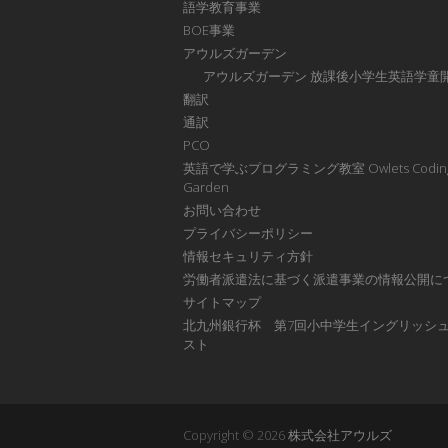
語学教育事業
BOE事業
アウルズガーデン
アウルズガーデン 放課後小学生英語学童
翻訳
通訳
PCO
英語で学ぶプログラミング教室 Owlets Codin
Garden
お問い合わせ
プライバシーポリシー
情報セキュリティ方針
労働者派遣法に基づく派遣事業の情報公開に
サイトマップ
北九州銀行杯 第7回小中学生イングリッシ
スト
Copyright © 2026
株式会社アウルズ