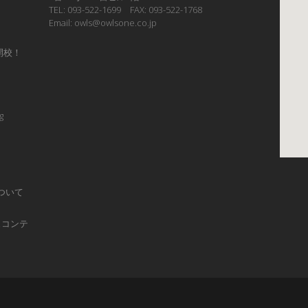
TEL: 093-522-1699 FAX: 093-522-1768
Email: owls@owlsone.co.jp
開校！
g
ついて
ュコンテ