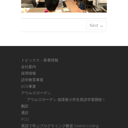
Next →
トピックス – 新着情報
会社案内
採用情報
語学教育事業
BOE事業
アウルズガーデン
アウルズガーデン 放課後小学生英語学童開校！
翻訳
通訳
PCO
英語で学ぶプログラミング教室 Owlets Coding