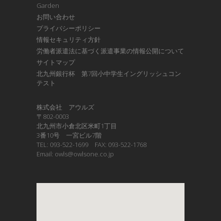
Garden
お問い合わせ
プライバシーポリシー
情報セキュリティ方針
労働者派遣法に基づく派遣事業の情報公開について
サイトマップ
北九州銀行杯 第7回小中学生イングリッシュコン
テスト
株式会社 アウルズ
〒802-0003
北九州市小倉北区米町1丁目
3番10号 一宮ビル7階
TEL: 093-522-1699 FAX: 093-522-1768
Email: owls@owlsone.co.jp